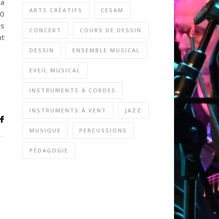
la
ARTS CRÉATIFS
CESAM
30
rs
CONCERT
COURS DE DESSIN
nt
DESSIN
ENSEMBLE MUSICAL
EVEIL MUSICAL
INSTRUMENTS À CORDES
INSTRUMENTS À VENT
JAZZ
MUSIQUE
PERCUSSIONS
PÉDAGOGIE