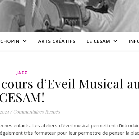
 CHOPIN
ARTS CRÉATIFS
LE CESAM
INF
JAZZ
cours d’Eveil Musical a
CESAM!
sur Réouverture des cours d’Eveil M
 2024
/
Commentaires fermés
jeunes enfants. Les ateliers d’éveil musical permettent d’introdui
 également très formateur pour leur permettre de penser la pla