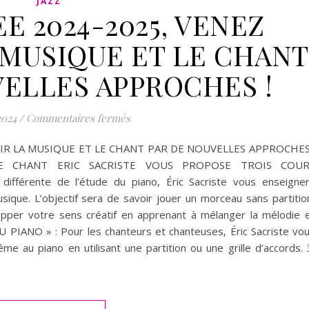
JAZZ
E 2024-2025, VENEZ
MUSIQUE ET LE CHANT
VELLES APPROCHES !
sur A LA RENTREE 2024-2025, VENE
2024
/
Commentaires fermés
IR LA MUSIQUE ET LE CHANT PAR DE NOUVELLES APPROCHES
 CHANT ERIC SACRISTE VOUS PROPOSE TROIS COUR
férente de l’étude du piano, Éric Sacriste vous enseigne
ique. L’objectif sera de savoir jouer un morceau sans partitio
pper votre sens créatif en apprenant à mélanger la mélodie 
PIANO » : Pour les chanteurs et chanteuses, Éric Sacriste vo
au piano en utilisant une partition ou une grille d’accords. 