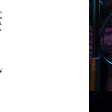
M le samedi 29 juin de 10h00 à 16h00
és
te
t,
in