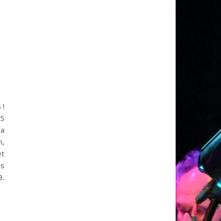
Z DECOUVRIR LA MUSIQUE ET LE CHANT PAR DE NOUVELLES APP
 !
S
ra
n,
et
us
3.