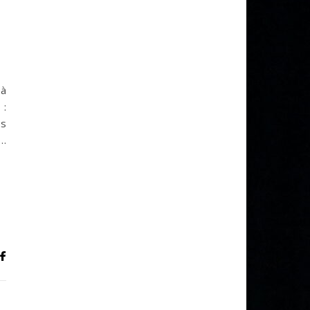
 la pratique du chant choral fait son entrée au CESAM avec Marie 
 à
 :
es
 …