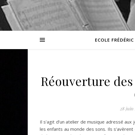
ECOLE FRÉDÉRIC
Réouverture des 
28 juin
Il s’agit d’un atelier de musique adressé aux 
les enfants au monde des sons. Ils s’avèrent