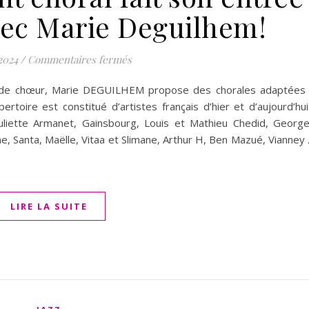
ec Marie Deguilhem!
sur Nouveau.. à la rentrée 2024-2025,
 2024
/
Commentaires fermés
e de chœur, Marie DEGUILHEM propose des chorales adaptées
rtoire est constitué d’artistes français d’hier et d’aujourd’hui
 Juliette Armanet, Gainsbourg, Louis et Mathieu Chedid, Georg
, Santa, Maëlle, Vitaa et Slimane, Arthur H, Ben Mazué, Vianney
LIRE LA SUITE